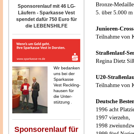
Bronze-Medaille
Sponsorenlauf mit 46 LG-
5. über 5.000 m
Läufern - Sparkasse Vest
spendet dafür 750 Euro für
die LEBENSHILFE
Junioren-Cros
Teilnahme von K
Straßenlauf-Se
Regina Dietz Si
Wir bedanken
uns bei der
U20-Straßenlau
Sparkasse
Teilnahme von K
Vest Reckling-
hausen für
die Unter-
Deutsche Bestenl
stützung .
1996 acht Platzi
1997 vierzehn,
1998 zweiundzw
Sponsorenlauf für
1999 fünf Notie