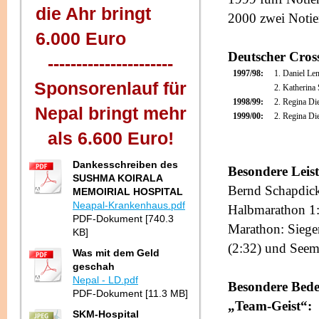
die Ahr bringt
2000 zwei Noti
6.000 Euro
Deutscher Cro
----------------------
1997/98:
1. Daniel Le
Sponsorenlauf für
2. Katherina
1998/99:
2. Regina Di
Nepal bringt mehr
1999/00:
2. Regina Di
als 6.600 Euro!
Dankesschreiben des
Besondere Leis
SUSHMA KOIRALA
Bernd Schapdic
MEMOIRIAL HOSPITAL
Neapal-Krankenhaus.pdf
Halbmarathon 1
PDF-Dokument [740.3
Marathon: Siege
KB]
(2:32) und Seem
Was mit dem Geld
geschah
Nepal - LD.pdf
Besondere Bede
PDF-Dokument [11.3 MB]
„Team-Geist“:
SKM-Hospital