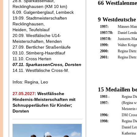
28.8. Sparkassenlauf,
66 Westfalenmei
Recklinghausen (KM 10 km)
6.09. Galgenberglauf, Lembeck
19.09. Stadtmeisterschaften
9 Westdeutsche
Recklinghausen,
1997:
Männer-Manns
Heiden, Teufelslauf
1997/78:
Daniel Lemke
20.09. Westfälische U14-
1997/8:
Junioren-Man
Meisterschaften, Menden
1999:
Walter Krüg
27.09. Bertlicher Straßenläufe
2000:
Regina Diet
03.10. Stimberg-Haardtlauf
2001:
Regina Diet
11.10. Cross Herten
07.11. SparkassenCross, Dorsten
14.11. Westfälische Cross-M.
Infos: Regina, Leo
15 Medaillen be
27.05.2027
: Westfälische
1993 -
Regina Die
Hindernis-Meisterschaften mit
1997:
(Regina w
Schnupperläufen für Kinder;
Meisterin
Dorsten
1996:
DM Cross 
1998:
Regina Di
Daniel Le
Katherina