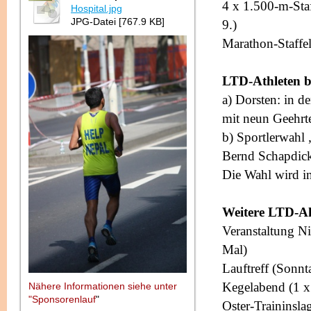
4 x 1.500-m-Sta
Hospital.jpg
JPG-Datei [767.9 KB]
9.)
Marathon-Staffel
LTD-Athleten b
a) Dorsten: in d
mit neun Geehrt
b) Sportlerwahl
Bernd Schapdic
Die Wahl wird in
Weitere LTD-Ak
Veranstaltung N
Mal)
Lauftreff (Sonnt
Kegelabend (1 x
Nähere Informationen siehe unter
"Sponsorenlauf
"
Oster-Traininslag