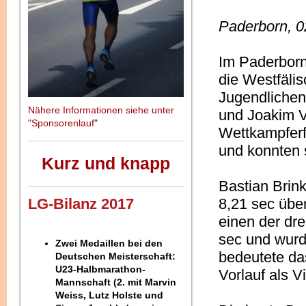
Paderborn, 0
Im Paderborn
die Westfäli
Jugendlichen
Nähere Informationen siehe unter
und Joakim V
"Sponsorenlauf
"
Wettkampferf
und konnten 
Kurz und knapp
Bastian Brin
LG-Bilanz 2017
8,21 sec über
einen der drei
sec und wurde
Zwei Medaillen bei den
bedeutete da
Deutschen Meisterschaft:
U23-Halbmarathon-
Vorlauf als V
Mannschaft (2. mit Marvin
Weiss, Lutz Holste und