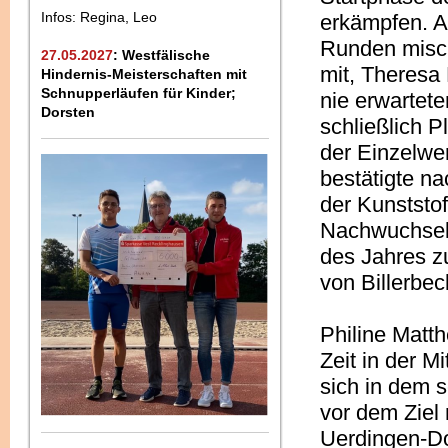
Infos: Regina, Leo
erkämpfen. A
Runden misch
27.05.2027
: Westfälische
mit, Theresa 
Hindernis-Meisterschaften mit
Schnupperläufen für Kinder;
nie erwartete
Dorsten
schließlich 
der Einzelwe
bestätigte n
der Kunststof
Nachwuchseli
des Jahres z
von Billerbe
Philine Matt
Zeit in der M
sich in dem 
vor dem Ziel
Uerdingen-Do