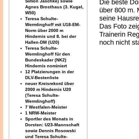
Die beste Do
Simon Jaschke) sowie
Agnes Brosthaus (3. Kugel,
über 800 m. 
W50)
seine Hausre
Teresa Schulte-
Wermlinghoff mit U18-EM-
Das Foto zei
Norm über 2000 m
Trainerin Reg
Hindernis und 8. bei der
noch nicht s
Hallen-DM (U20)
Teresa Schulte-
Wermlinghoff für den
Bundeskader (NK2)
Hindernis nominiert
12 Platzierungen in der
DLV-Bestenliste
neuer Kreisrekord über
2000 m Hindernis U20
(Teresa Schulte-
Wermlinghoff)
7 Westfalen-Meister
1 NRW-Meister
Sportler des Monats in
Dorsten: U23-Mannschaft
sowie Dennis Rosowski
und Teresa Schulte-