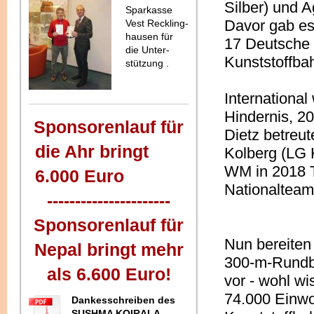
Silber) und 
Sparkasse
Davor gab es
Vest Reckling-
hausen für
17 Deutsche M
die Unter-
Kunststoffbah
stützung .
Internationa
Hindernis, 2
Sponsorenlauf für
Dietz betreu
die Ahr bringt
Kolberg (LG K
WM in 2018 
6.000 Euro
Nationalteam
----------------------
Sponsorenlauf für
Nun bereiten 
Nepal bringt mehr
300-m-Rundba
als 6.600 Euro!
vor - wohl w
74.000 Einwo
Dankesschreiben des
SUSHMA KOIRALA