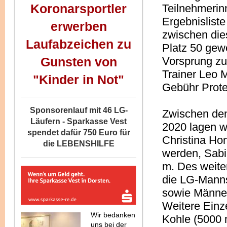
Koronarsportler
Teilnehmerinn
Ergebnisliste
erwerben
zwischen die
Laufabzeichen zu
Platz 50 gew
Gunsten von
Vorsprung zu
Trainer Leo 
"Kinder in Not"
Gebühr Prote
Sponsorenlauf mit 46 LG-
Zwischen den
Läufern - Sparkasse Vest
2020 lagen w
spendet dafür 750 Euro für
Christina Ho
die LEBENSHILFE
werden, Sabi
m. Des weite
die LG-Manns
sowie Männer
Weitere Einz
Wir bedanken
Kohle (5000 
uns bei der