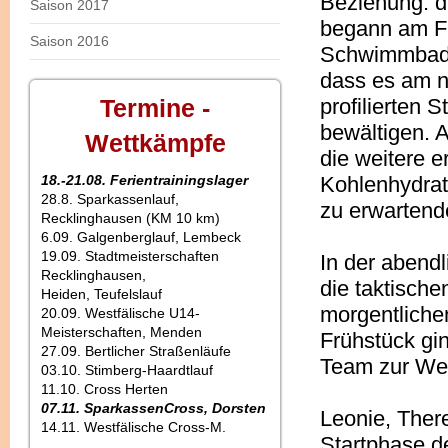
Beziehung: d
Saison 2017
begann am Fr
Saison 2016
Schwimmbadbe
dass es am n
Termine -
profilierten
bewältigen. A
Wettkämpfe
die weitere 
18.-21.08. Ferientrainingslager
Kohlenhydrat
28.8. Sparkassenlauf,
zu erwartend
Recklinghausen (KM 10 km)
6.09. Galgenberglauf, Lembeck
19.09. Stadtmeisterschaften
In der abend
Recklinghausen,
die taktische
Heiden, Teufelslauf
morgentliche
20.09. Westfälische U14-
Meisterschaften, Menden
Frühstück gin
27.09. Bertlicher Straßenläufe
Team zur Wet
03.10. Stimberg-Haardtlauf
11.10. Cross Herten
07.11. SparkassenCross, Dorsten
Leonie, Ther
14.11. Westfälische Cross-M.
Startphase d