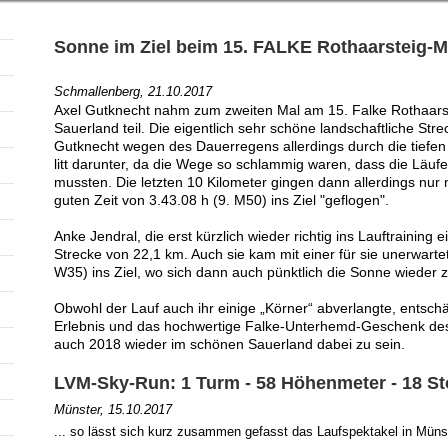
Sonne im Ziel beim 15. FALKE Rothaarsteig-
Schmallenberg, 21.10.2017
Axel Gutknecht nahm zum zweiten Mal am 15. Falke Rothaars
Sauerland teil. Die eigentlich sehr schöne landschaftliche S
Gutknecht wegen des Dauerregens allerdings durch die tiefen
litt darunter, da die Wege so schlammig waren, dass die Läuf
mussten. Die letzten 10 Kilometer gingen dann allerdings nur
guten Zeit von 3.43.08 h (9. M50) ins Ziel "geflogen".
Anke Jendral, die erst kürzlich wieder richtig ins Lauftraining e
Strecke von 22,1 km. Auch sie kam mit einer für sie unerwartet
W35) ins Ziel, wo sich dann auch pünktlich die Sonne wieder z
Obwohl der Lauf auch ihr einige „Körner“ abverlangte, entschä
Erlebnis und das hochwertige Falke-Unterhemd-Geschenk des V
auch 2018 wieder im schönen Sauerland dabei zu sein.
LVM-Sky-Run: 1 Turm - 58 Höhenmeter - 18 St
Münster, 15.10.2017
... so lässt sich kurz zusammen gefasst das Laufspektakel in Münst