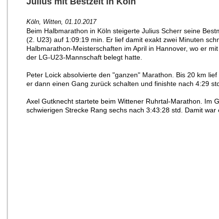
Julius mit Bestzeit in Köln
K
öln, Witten, 01.10.2017
o
Beim Halbmarathon in Köln steigerte Julius Scherr seine Bes
(2. U23) auf 1:09:19 min. Er lief damit exakt zwei Minuten sch
Halbmarathon-Meisterschaften im April in Hannover, wo er mit 
der LG-U23-Mannschaft belegt hatte.
Peter Loick absolvierte den "ganzen" Marathon. Bis 20 km lief
er dann einen Gang zurück schalten und finishte nach 4:29 s
Axel Gutknecht startete beim Wittener Ruhrtal-Marathon. Im G
schwierigen Strecke Rang sechs nach 3:43:28 std. Damit war 