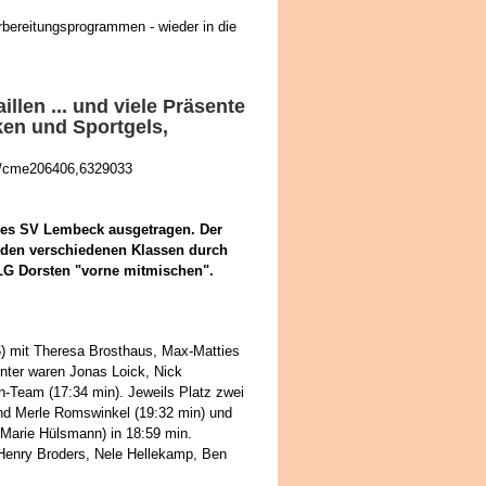
orbereitungsprogrammen - wieder in die
llen ... und viele Präsente
cken und Sportgels,
ten/cme206406,6329033
des SV Lembeck ausgetragen. Der
n den verschiedenen Klassen durch
 LG Dorsten "vorne mitmischen".
) mit Theresa Brosthaus, Max-Matties
nter waren Jonas Loick, Nick
n-Team (17:34 min). Jeweils Platz zwei
und Merle Romswinkel (19:32 min) und
Marie Hülsmann) in 18:59 min.
Henry Broders, Nele Hellekamp, Ben