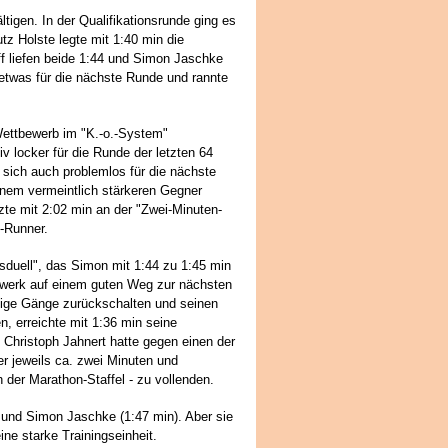
tigen. In der Qualifikationsrunde ging es
utz Holste legte mit 1:40 min die
off liefen beide 1:44 und Simon Jaschke
 etwas für die nächste Runde und rannte
Wettbewerb im "K.-o.-System"
iv locker für die Runde der letzten 64
n sich auch problemlos für die nächste
inem vermeintlich stärkeren Gegner
zte mit 2:02 min an der "Zwei-Minuten-
y-Runner.
sduell", das Simon mit 1:44 zu 1:45 min
kwerk auf einem guten Weg zur nächsten
ige Gänge zurückschalten und seinen
, erreichte mit 1:36 min seine
. Christoph Jahnert hatte gegen einen der
er jeweils ca. zwei Minuten und
 der Marathon-Staffel - zu vollenden.
) und Simon Jaschke (1:47 min). Aber sie
ne starke Trainingseinheit.