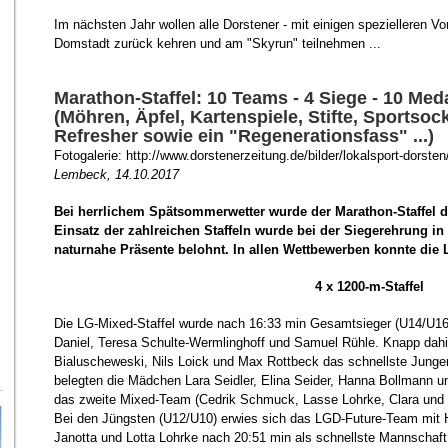
Im nächsten Jahr wollen alle Dorstener - mit einigen spezielleren V
Domstadt zurück kehren und am "Skyrun" teilnehmen ...
Marathon-Staffel: 10 Teams - 4 Siege - 10 Medai
(Möhren, Äpfel, Kartenspiele, Stifte, Sportso
Refresher sowie ein "Regenerationsfass" ...)
Fotogalerie: http://www.dorstenerzeitung.de/bilder/lokalsport-dors
Lembeck, 14.10.2017
Bei herrlichem Spätsommerwetter wurde der Marathon-Staffel 
Einsatz der zahlreichen Staffeln wurde bei der Siegerehrung i
naturnahe Präsente belohnt. In allen Wettbewerben konnte die
4 x 1200-m-Staffel
Die LG-Mixed-Staffel wurde nach 16:33 min Gesamtsieger (U14/U16
Daniel, Teresa Schulte-Wermlinghoff und Samuel Rühle. Knapp dahi
Bialuscheweski, Nils Loick und Max Rottbeck das schnellste Junge
belegten die Mädchen Lara Seidler, Elina Seider, Hanna Bollmann 
das zweite Mixed-Team (Cedrik Schmuck, Lasse Lohrke, Clara und 
Bei den Jüngsten (U12/U10) erwies sich das LGD-Future-Team mit 
Janotta und Lotta Lohrke nach 20:51 min als schnellste Mannschaft