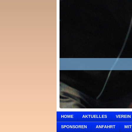
HOME
AKTUELLES
VEREIN
SPONSOREN
ANFAHRT
MI