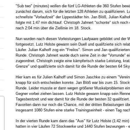
"Sub two" (minutes) wollen die fünf LG-Athleten die 360 Stufen bewäl
zunächst darum, sich für die letzten 128 Athleten zu qualifizieren. L
schnellste "Vorlaufzeit" der Lippestädter hin. Jan Blöß, Julian Kalh
folgte mit 1:47 min dichtauf. Christoph Jahnert "schonte" sich noch
nach 2:04 min über die Ziellinie im 18. Stock.
Nun wurden nach diesen Vorleistungen Laufpaare gebildet und der 
fortgesetzt. Lutz Holste gewann sein Duell und qualifzierte sich relat
Läufer. Julian Kalhoff zog ein "Freilos". Simon und Jan qualifizierte
Runde. Christoph Jahnert wurde duch seine Zeit in der "Vorrunde" e
zugeordnet. Christoph zeigte eine kämpferisch starke Leistung, krat
Grenze" und qualifzierte sich damit für die Runde der besten 64 Sk
Hier kam es für Julien Kalhoff und Simon Jaschke zu einem "Verein
knapp für sich entscheiden konnte. Jan Blöß war bis zum 15. Stoc
Runde. Leider musste er dann wegen größerer Muskelproblemen ein
Gegner vorbei ziehen lassen. Lutz Holste gewann knapp sein Rennen
Tagesbestzeit und war damit für die Runde der besten 32 qualifziert
Favoriten dann nur noch die Chance, mit der dritten Belastungen üb
insgesamt 1080 Stufen eine starke Trainingseinheit - einen Tag nach
In der vierten Runde kam dann das "Aus" für Lutz Holste (1:42 min
hatten in vier Läufen 72 Stockwerke und 1440 Stufen bezwungen - ei