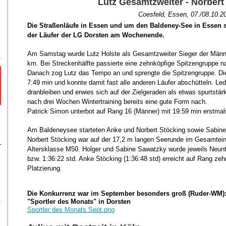
Lutz Gesamtzweiter - Norbert
Coesfeld, Essen, 07./08.10.2
Die Straßenläufe in Essen und um den Baldeney-See in Essen s
der Läufer der LG Dorsten am Wochenende.
Am Samstag wurde Lutz Holste als Gesamtzweiter Sieger der Männe
km. Bei Streckenhälfte passierte eine zehnköpfige Spitzengruppe na
Danach zog Lutz das Tempo an und sprengte die Spitzengruppe. Die 
7:49 min und konnte damit fast alle anderen Läufer abschütteln. L
dranbleiben und erwies sich auf der Zielgeraden als etwas spurtstär
nach drei Wochen Wintertraining bereits eine gute Form nach.
Patrick Simon unterbot auf Rang 16 (Männer) mit 19:59 min erstma
n
Am Baldeneysee starteten Anke und Norbert Stöcking sowie Sabine
Norbert Stöcking war auf der 17,2 m langen Seerunde im Gesamtein
-
Altersklasse M50. Holger und Sabine Sawatzky wurde jeweils Neunt
bzw. 1:36:22 std. Anke Stöcking (1:36:48 std) erreicht auf Rang zeh
Platzierung.
Die Konkurrenz war im September besonders groß (Ruder-WM):
"Sportler des Monats" in Dorsten
Sportler des Monats Sept.png