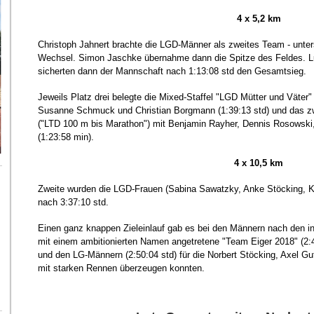
4 x 5,2 km
Christoph Jahnert brachte die LGD-Männer als zweites Team - unter
Wechsel. Simon Jaschke übernahme dann die Spitze des Feldes. L
sicherten dann der Mannschaft nach 1:13:08 std den Gesamtsieg.
Jeweils Platz drei belegte die Mixed-Staffel "LGD Mütter und Väter"
Susanne Schmuck und Christian Borgmann (1:39:13 std) und das z
("LTD 100 m bis Marathon") mit Benjamin Rayher, Dennis Rosowski
(1:23:58 min).
4 x 10,5 km
Zweite wurden die LGD-Frauen (Sabina Sawatzky, Anke Stöcking, Ka
nach 3:37:10 std.
Einen ganz knappen Zieleinlauf gab es bei den Männern nach den i
mit einem ambitionierten Namen angetretene "Team Eiger 2018" (2:48
und den LG-Männern (2:50:04 std) für die Norbert Stöcking, Axel G
mit starken Rennen überzeugen konnten.